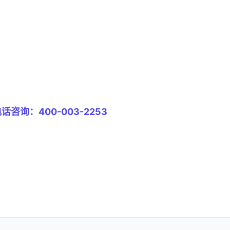
把知识落到工具上
次付费永久使用，覆盖采购、销售、库存、财务全流程
话咨询：400-003-2253
免费试用