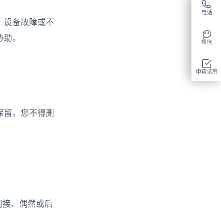
电话
、设备故障或不
协助。
微信
申请试用
保留。您不得删
间接、偶然或后