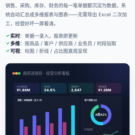
销售、采购、库存、财务的每一笔单据都沉淀为数据，系
统自动汇总成多维报表与图表——无需导出 Excel 二次加
工，经营好坏一屏看清。
实时
：单据一录入，报表即更新
多维
：按商品 / 客户 / 供应商 / 业务员 / 时段钻取
可视
：柱图 / 折线 / 占比图直观呈现
商邦进销存 · 经营分析看板
本月销售额
毛利率
活跃客户
采购金额
¥1.86M
34.6%
2,847
¥1.28M
销售 / 采购趋势（近 6 月）
客户销售占比
A类42%
利润趋势