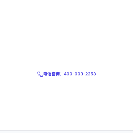
了解商邦进销存，从免费试用开始
10余年品牌沉淀，5000+家企业的共同选择
电话咨询：400-003-2253
免费试用